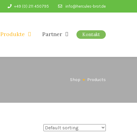
+49 (0) 211 450795
info@hercules-brot.de
Produkte
Partner
Kontakt
Shop
Products