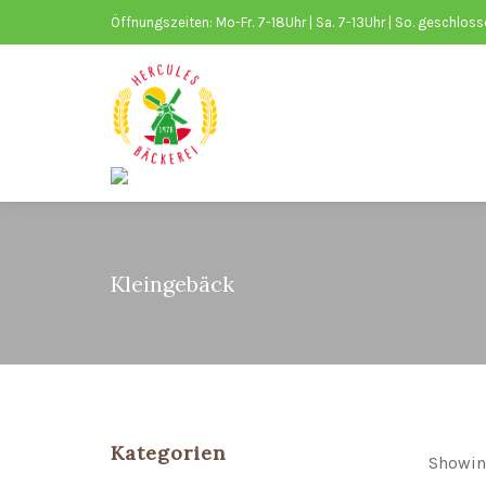
Öffnungszeiten: Mo-Fr. 7-18Uhr | Sa. 7-13Uhr | So. geschlos
Kleingebäck
Kategorien
Showing