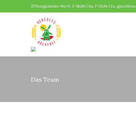
Öffnungszeiten: Mo-Fr. 7-18Uhr | Sa. 7-13Uhr | So. geschlos
Das Team