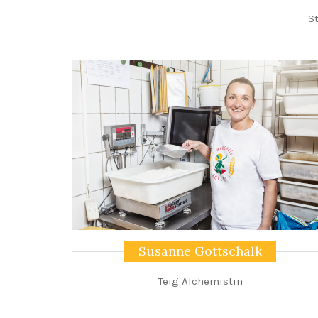
S
Susanne Gottschalk
Teig Alchemistin