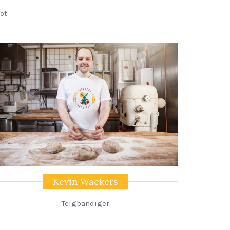
ot
Kevin Wackers
Teigbändiger