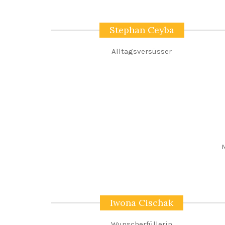
Stephan Ceyba
Alltagsversüsser
Iwona Cischak
Wunscherfüllerin