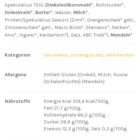
Spekulatius TEIG (
Dinkelvollkornmehl*
, Rohrzucker*,
Dinkelmehl*
,
Butter*
, Wasser,
Milch*
,
Printen/Spekulatius Gewürz [Zimt*, Orangenschale* getr.,
Zitronenschale* getr., Macis Blüte*, Sternanis*, Nelken*,
Anis*, Ingwer*, Kardamom*], Salz, ABC Trieb*),
Mandeln*
Kategorien
Saisonales
,
Uncategorized
,
Weihnachten
Allergene
Enthält Gluten (Dinkel), Milch, Nüsse
(Schalenfrüchte) (Mandeln)
Nährstoffe
Energie kcal 519,4 kcal/100g
,
Fett 21,7 g/100g
,
Kohlenhydrate 66,0 g/100g
,
-
Zucker 29,9 g/100g
,
Eiweiss 12,3 g/100g
,
Salz 0,3 g/100g