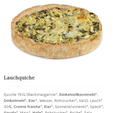
Lauchquiche
Quiche TEIG (Backmargarine*,
Dinkelvollkornmehl*
,
Dinkelmehl*
,
Eier*
, Wasser, Rohrzucker*, Salz), Lauch*
30%,
Creme fraiche*
,
Eier*
, Sonnenblumenöl*, Speck*,
Gouda*
, Mais*,
Hafe*
, Rohrzucker*, Brühe*, Salz,