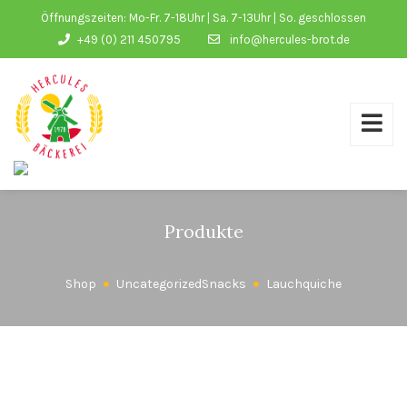
Öffnungszeiten: Mo-Fr. 7-18Uhr | Sa. 7-13Uhr | So. geschlossen
+49 (0) 211 450795
info@hercules-brot.de
Produkte
Shop
Uncategorized
Snacks
Lauchquiche