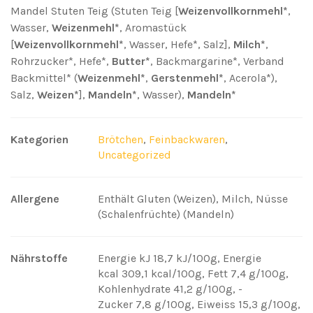
Mandel Stuten Teig (Stuten Teig [
Weizenvollkornmehl*
,
Wasser,
Weizenmehl*
, Aromastück
[
Weizenvollkornmehl*
, Wasser, Hefe*, Salz],
Milch*
,
Rohrzucker*, Hefe*,
Butter*
, Backmargarine*, Verband
Backmittel* (
Weizenmehl*
,
Gerstenmehl*
, Acerola*),
Salz,
Weizen*
],
Mandeln*
, Wasser),
Mandeln*
Kategorien
Brötchen
,
Feinbackwaren
,
Uncategorized
Allergene
Enthält Gluten (Weizen), Milch, Nüsse
(Schalenfrüchte) (Mandeln)
Nährstoffe
Energie kJ 18,7 kJ/100g
,
Energie
kcal 309,1 kcal/100g
,
Fett 7,4 g/100g
,
Kohlenhydrate 41,2 g/100g
,
-
Zucker 7,8 g/100g
,
Eiweiss 15,3 g/100g
,