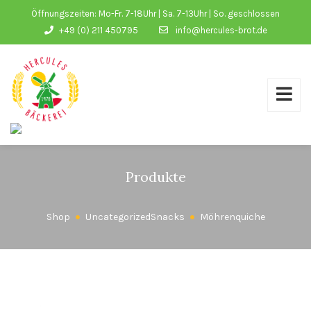
Öffnungszeiten: Mo-Fr. 7-18Uhr | Sa. 7-13Uhr | So. geschlossen
+49 (0) 211 450795
info@hercules-brot.de
Produkte
Shop
Uncategorized
Snacks
Möhrenquiche