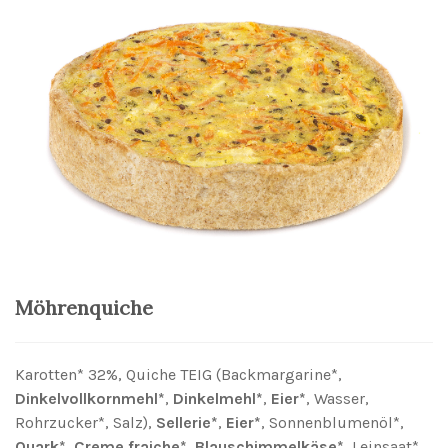
Möhrenquiche
Karotten* 32%, Quiche TEIG (Backmargarine*,
Dinkelvollkornmehl*
,
Dinkelmehl*
,
Eier*
, Wasser,
Rohrzucker*, Salz),
Sellerie*
,
Eier*
, Sonnenblumenöl*,
Quark*
,
Creme fraiche*
,
Blauschimmelkäse*
, Leinsaat*,