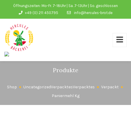
Öffnungszeiten: Mo-Fr. 7-18Uhr | Sa. 7-13Uhr | So. geschlossen
+49 (0) 211 450795
info@hercules-brot.de
Produkte
Shop
Uncategorized
Verpacktes
Verpacktes
Verpackt
Paniermehl Kg