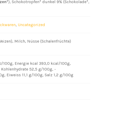
zen*
), Schokotropfen* dunkel 9% (Schokolade*,
ackwaren
,
Uncategorized
Weizen), Milch, Nüsse (Schalenfrüchte)
kJ/100g
,
Energie kcal 393,0 kcal/100g
,
,
Kohlenhydrate 52,5 g/100g
,
-
00g
,
Eiweiss 11,1 g/100g
,
Salz 1,2 g/100g