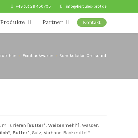
+49 (0) 211 450795
info@hercules-brot.de
Produkte
Partner
Kontakt
rötchen
Feinbackwaren
Schokoladen Croissant
zum Turieren [
Butter*
,
Weizenmehl*
], Wasser,
ilch*
,
Butter*
, Salz, Verband Backmittel*