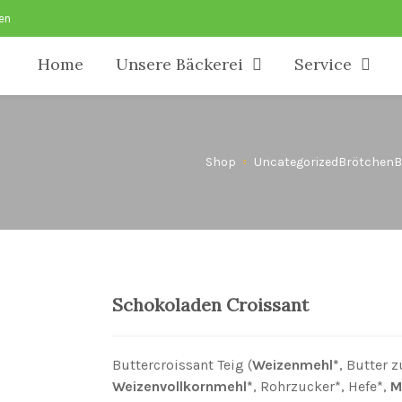
sen
Home
Unsere Bäckerei
Service
Shop
Uncategorized
Brötchen
B
Schokoladen Croissant
Buttercroissant Teig (
Weizenmehl*
, Butter 
Weizenvollkornmehl*
, Rohrzucker*, Hefe*,
M