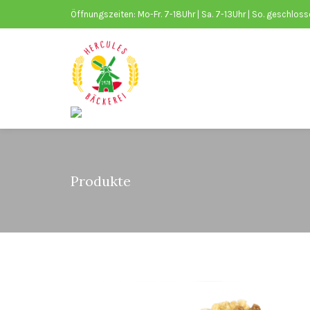
Öffnungszeiten: Mo-Fr. 7-18Uhr | Sa. 7-13Uhr | So. geschlos
Produkte