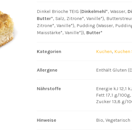
Dinkel Brioche TEIG (
Dinkelmehl*
, Wasser,
D
Butter*
, Salz, Zitrone*, Vanille*), Butterstreu
Zitrone*, Vanille*), Pudding (Wasser, Pudding
Maisstärke*, Vanille*)),
Butter*
Kategorien
Kuchen
,
Kuchen 
Allergene
Enthält Gluten (D
Nährstoffe
Energie kJ 12,1 
Fett 17,1 g/100g
Zucker 13,8 g/1
Hinweise
Bio, Vegetarisch