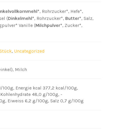
inkelvollkornmehl*
, Rohrzucker*, Hefe*,
sel (
Dinkelmehl*
, Rohrzucker*,
Butter*
, Salz,
pulver* Vanille (
Milchpulver*
, Zucker*,
Stück
,
Uncategorized
inkel), Milch
kJ/100g
,
Energie kcal 377,2 kcal/100g
,
,
Kohlenhydrate 48,0 g/100g
,
-
00g
,
Eiweiss 6,2 g/100g
,
Salz 0,7 g/100g