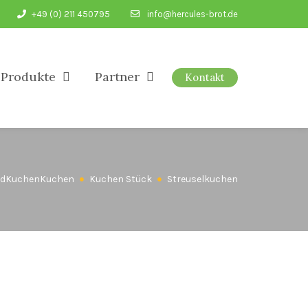
+49 (0) 211 450795
info@hercules-brot.de
Produkte
Partner
Kontakt
ed
Kuchen
Kuchen
Kuchen Stück
Streuselkuchen