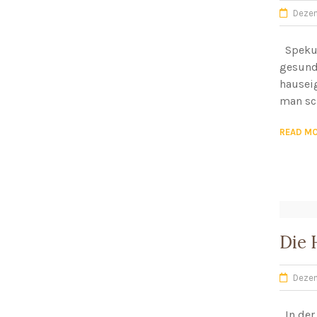
Dezem
Spekula
gesund.
hausei
man sc
READ M
Die 
Dezem
In der 