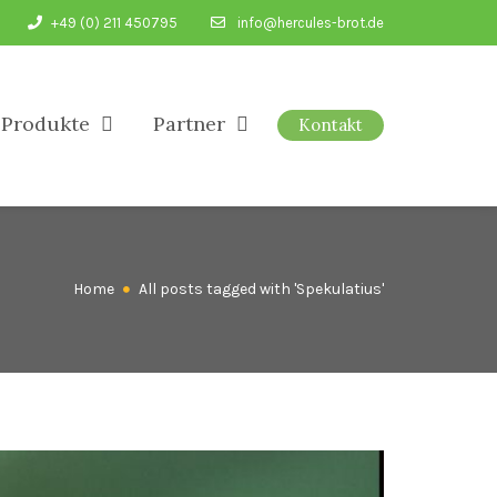
+49 (0) 211 450795
info@hercules-brot.de
Produkte
Partner
Kontakt
Home
All posts tagged with 'Spekulatius'