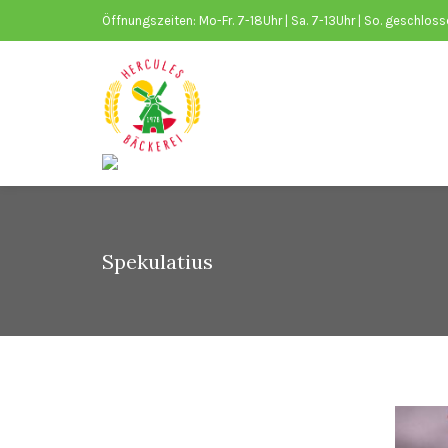
Öffnungszeiten: Mo-Fr. 7-18Uhr | Sa. 7-13Uhr | So. geschlos
Spekulatius