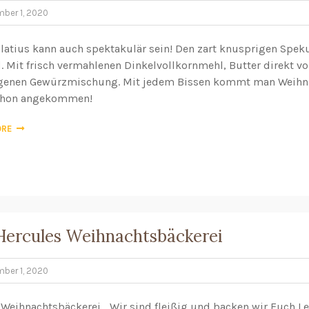
ber 1, 2020
tius kann auch spektakulär sein! Den zart knusprigen Spekul
 Mit frisch vermahlenen Dinkelvollkornmehl, Butter direkt vo
genen Gewürzmischung. Mit jedem Bissen kommt man Weihnac
hon angekommen!
ORE
Hercules Weihnachtsbäckerei
ber 1, 2020
Weihnachtsbäckerei… Wir sind fleißig und backen wir Euch L