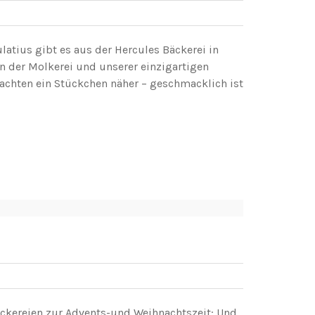
atius gibt es aus der Hercules Bäckerei in
n der Molkerei und unserer einzigartigen
hten ein Stückchen näher – geschmacklich ist
eckereien zur Advents-und Weihnachtszeit: Und