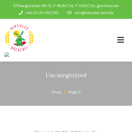
Öffnungszeiten: Mo-Fr. 7-18Uhr | Sa. 7-13Uhr | So. geschlossen
+49 (0) 211 450795
info@hercules-brot.de
Uncategorized
Shop
Page 5