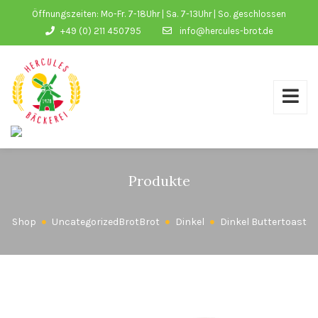
Öffnungszeiten: Mo-Fr. 7-18Uhr | Sa. 7-13Uhr | So. geschlossen
+49 (0) 211 450795
info@hercules-brot.de
Produkte
Shop
Uncategorized
Brot
Brot
Dinkel
Dinkel Buttertoast