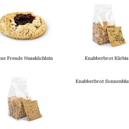
ine Freude Nussküchlein
Knabberbrot Kürbis
Knabberbrot Sonnenbl