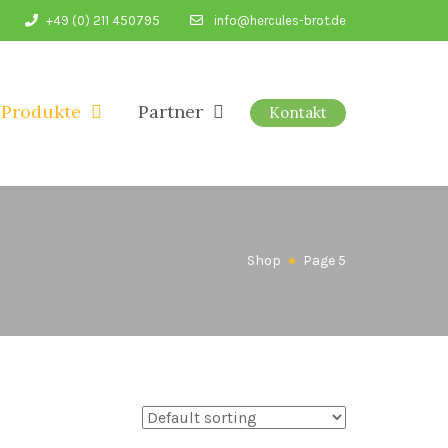
+49 (0) 211 450795
info@hercules-brot.de
Produkte
Partner
Kontakt
Shop
Page 5